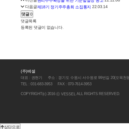
이전글
22.12.08
권리주주확정을 위한 기준일설정 공고
다음글
22.03.14
제18기 정기주주총회 소집통지
댓글
0
댓글목록
등록된 댓글이 없습니다.
(주)베셀
대표 : 권현기
주소 : 경기도 수원시 서수원로 99번길 20(오목천동
TEL : 031-683-3953
FAX : 070-7614-3953
COPYRIGHT(c) 2016
ALL RIGHTS RESERVED.
ⓒ VESSEL
상단으로