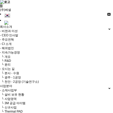
(주)베셀
회사소개
- 비젼과 미션
- CEO 인사말
- 주요연혁
- CI 소개
- 해외법인
- 지속가능경영
└ 개요
└ R&D
└ 윤리
- 오시는 길
└ 본사 - 수원
└ 광주 - 1공장
└ 천안 - 2공장 (기술연구소)
사업분야
- 소재사업부
└ 설비 보유 현황
└ 사업영역
└ 3M 공급 아이템
└ 신규사업
└ Thermal PAD